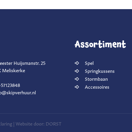
Assortiment
ester Huijsmanstr. 25
Spel
 Meliskerke
Springkussens
Stormbaan
57123848
Accessoires
o@skipverhuur.nl
laring
| Website door:
DORST