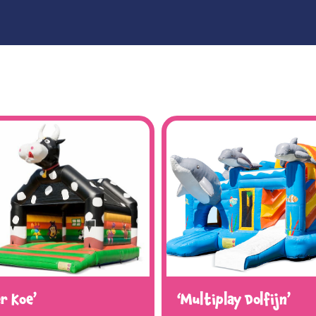
r Koe’
‘Multiplay Dolfijn’