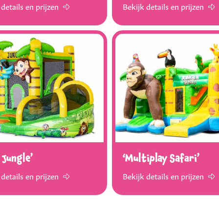
 details en prijzen
Bekijk details en prijzen
 Jungle’
‘Multiplay Safari’
 details en prijzen
Bekijk details en prijzen