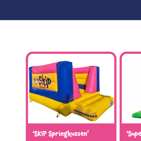
‘SKIP Springkussen’
‘Supe