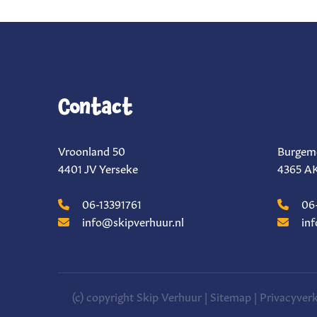
Contact
Vroonland 50
Burgeme
4401 JV Yerseke
4365 AK
06-13391761
06-
info@skipverhuur.nl
inf
(c) copyright Skip Verhuur |
Sitemap
|
Privacyverk