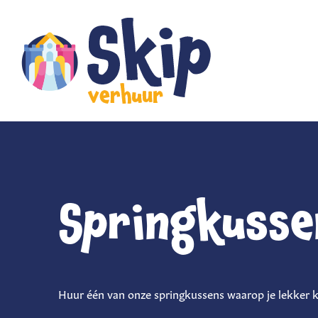
Springkusse
Huur één van onze springkussens waarop je lekker ku