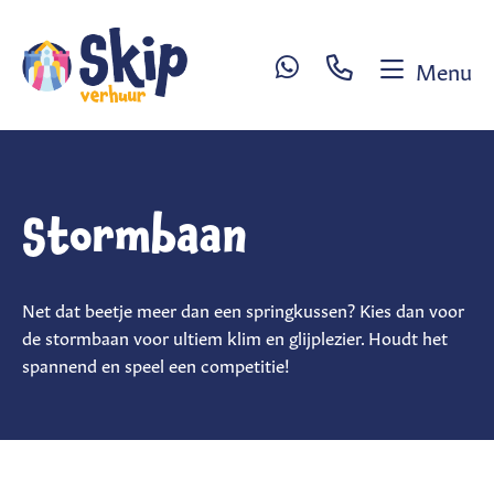
Menu
Sl
W
H
Stormbaan
R
Ex
Net dat beetje meer dan een springkussen? Kies dan voor
se
de stormbaan voor ultiem klim en glijplezier. Houdt het
Ve
spannend en speel een competitie!
sp
C