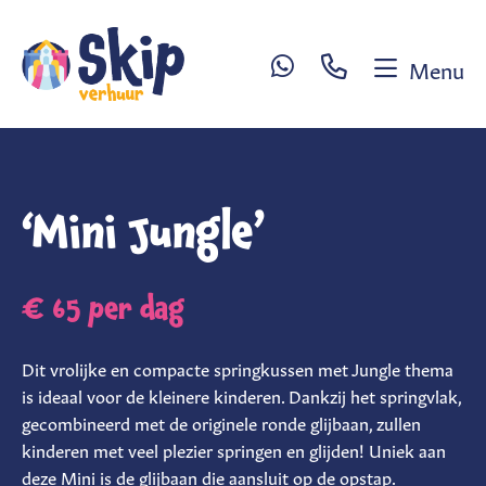
Menu
Sl
W
H
‘Mini Jungle’
R
Ex
€ 65
per dag
se
Ve
Dit vrolijke en compacte springkussen met Jungle thema
sp
is ideaal voor de kleinere kinderen. Dankzij het springvlak,
gecombineerd met de originele ronde glijbaan, zullen
C
kinderen met veel plezier springen en glijden! Uniek aan
deze Mini is de glijbaan die aansluit op de opstap.