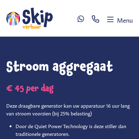
Menu
Sl
W
H
Stroom aggregaat
R
Ex
€ 45
per dag
se
Ve
Deze draagbare generator kan uw apparatuur 16 uur lang
sp
van stroom voorzien (bij 25% belasting)
C
Door de Quiet Power Technology is deze stiller dan
traditionele generatoren.