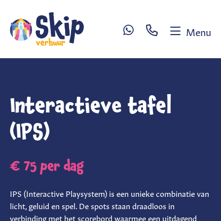
Menu
Sl
W
H
Interactieve tafel
R
(IPS)
Ex
se
Ve
€ 75
per dag
sp
IPS (Interactive Playsystem) is een unieke combinatie van
C
licht, geluid en spel. De spots staan draadloos in
verbinding met het scorebord waarmee een uitdagend